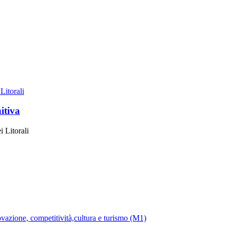
Litorali
itiva
i Litorali
ovazione, competitività,cultura e turismo (M1)