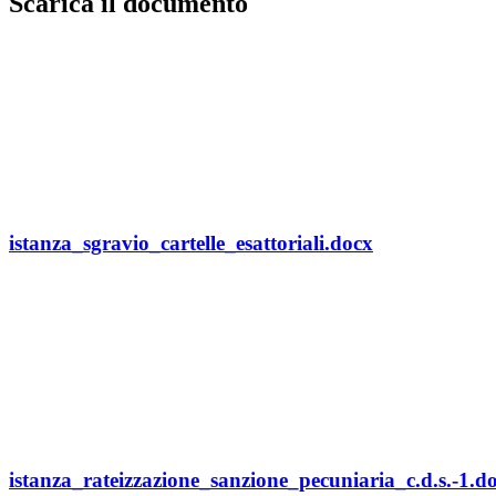
Scarica il documento
istanza_sgravio_cartelle_esattoriali.docx
istanza_rateizzazione_sanzione_pecuniaria_c.d.s.-1.d