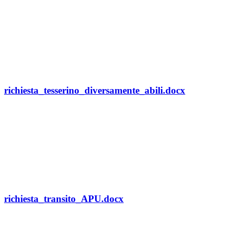
richiesta_tesserino_diversamente_abili.docx
richiesta_transito_APU.docx