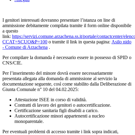
I genitori interessati dovranno presentare l’istanza on line di
ammissione debitamente compilata tramite il form online disponibile
a questo
link:
https://servizi.comune.arzachena.ss.it/portale/contactcenter/elen
CCAT=SCUO&P=100
o tramite il link in questa pagina:
Asilo nido
- Comune di Arzachena
.
Per compilare la domanda è necessario essere in possesso di SPID o
CNS/CIE.
Per l’inserimento del minore dovrà essere necessariamente
presentata allegata alla domanda di ammissione al servizio la
documentazione seguente, così come stabilito dalla Deliberazione di
Giunta Comunale n° 10 del 04.02.2025:
Attestazione ISEE in corso di validità.
Contratti di lavoro dei genitori o autocertificazione.
Certificazione sanitaria figli disabili a carico.
Autocertificazione minori appartenenti a nucleo
monoparentale.
Per eventuali problemi di accesso tramite i link sopra indicati,