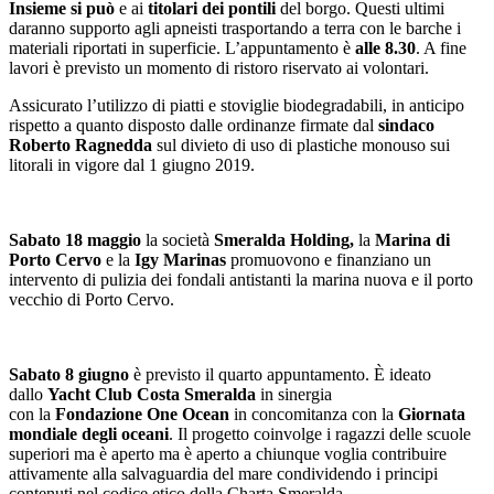
Insieme si può
e ai
titolari dei pontili
del borgo. Questi ultimi
daranno supporto agli apneisti trasportando a terra con le barche i
materiali riportati in superficie. L’appuntamento è
alle 8.30
. A fine
lavori è previsto un momento di ristoro riservato ai volontari.
Assicurato l’utilizzo di piatti e stoviglie biodegradabili, in anticipo
rispetto a quanto disposto dalle ordinanze firmate dal
sindaco
Roberto Ragnedda
sul divieto di uso di plastiche monouso sui
litorali in vigore dal 1 giugno 2019.
Sabato 18 maggio
la società
Smeralda Holding,
la
Marina di
Porto Cervo
e la
Igy Marinas
promuovono e finanziano un
intervento di pulizia dei fondali antistanti la marina nuova e il porto
vecchio di Porto Cervo.
Sabato 8 giugno
è previsto il quarto appuntamento. È ideato
dallo
Yacht Club Costa Smeralda
in sinergia
con la
Fondazione
One Ocean
in concomitanza con la
Giornata
mondiale degli oceani
. Il progetto coinvolge i ragazzi delle scuole
superiori ma è aperto ma è aperto a chiunque voglia contribuire
attivamente alla salvaguardia del mare condividendo i principi
contenuti nel codice etico della Charta Smeralda.