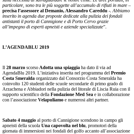
particolare, sono tra le più soggette all’accumulo di rifiuti in mare –
precisa l’assessore al Demanio, Alessandro Careddu
-. Abbiamo
inserito in agenda due proposte dedicate alla pulizia dei fondali
antistanti il porto di Cannigione e di Porto Cervo grazie
all’impegno di esperti apneisti e aziende specializzate
”.
L’AGENDABLU 2019
Il
28 marzo
scorso
Adotta una spiaggia
ha dato il via ad
AgendaBlu 2019. L’iniziativa inserita nel programma del
Premio
Costa Smeralda
organizzato dal Consorzio Costa Smeralda ha
coinvolto 120 studenti delle scuole secondarie di primo grado di
Arzachena e Abbiadori nella pulizia del litorale di Liscia Ruia con il
supporto scientifico della
Fondazione Med Sea
e in collaborazione
con l’associazione
Velapuliamo
e numerosi altri partner.
Sabato 4 maggio
al porto di Cannigione scendono in campo gli
apneisti della scuola
Una capovolta nel blu
, promotori della
giornata di immersioni nei fondali del golfo accanto all’associazione