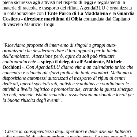
piena sicurezza agli attivisti nel rispetto di leggi e regolamenti in
materia di raccolta e trasporto dei rifiuti. AgendaBLU è organizzata
in collaborazione con
l’Ente Parco di La Maddalena
e la
Guardia
Costiera
-
direzione marittima di Olbia
comandata dal Capitano
di vascello Maurizio Trogu.
“R
iceviamo proposte di intervento di singoli o gruppi auto-
organizzati che desiderano dare il loro apporto per la tutela
dell’ambiente. Attenzione però, agire da soli può risultare
controproducente –
spiega il delegato all’Ambiente, Michele
Occhioni
-. Con AgendaBLU diamo vita a un calendario unico che
concentra e rilancia gli sforzi profusi da tanti volontari. Mettiamo a
disposizione automezzi autorizzati al trasporto di rifiuti ai centri
dedicati, operai specializzati, autisti e scuolabus e coordiniamo le
attività a livello logistico e promozionale, creando la giusta sinergia
tra enti, aziende, istituti scolastici, associazioni nazionali e locali per
la buona riuscita degli eventi
”.
“
Cresce la consapevolezza degli operatori e delle aziende balneari
sulla necessità di salvaguardare le nostre coste. Le aree portuali, in