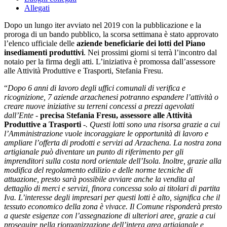
Allegati
Dopo un lungo iter avviato nel 2019 con la pubblicazione e la
proroga di un bando pubblico, la scorsa settimana è stato approvato
l’elenco ufficiale delle
aziende beneficiarie dei lotti del Piano
insediamenti produttivi
. Nei prossimi giorni si terrà l’incontro dal
notaio per la firma degli atti. L’iniziativa è promossa dall’assessore
alle Attività Produttive e Trasporti, Stefania Fresu.
“
Dopo 6 anni di lavoro degli uffici comunali di verifica e
ricognizione, 7 aziende arzachenesi potranno espandere l’attività o
creare nuove iniziative su terreni concessi a prezzi agevolati
dall’Ente -
precisa Stefania Fresu, assessore alle Attività
Produttive a Trasporti
-. Questi lotti sono una risorsa grazie a cui
l’Amministrazione vuole incoraggiare le opportunità di lavoro e
ampliare l’offerta di prodotti e servizi ad Arzachena. La nostra zona
artigianale può diventare un punto di riferimento per gli
imprenditori sulla costa nord orientale dell’Isola. Inoltre, grazie alla
modifica del regolamento edilizio e delle norme tecniche di
attuazione, presto sarà possibile avviare anche la vendita al
dettaglio di merci e servizi, finora concessa solo ai titolari di partita
Iva. L’interesse degli impresari per questi lotti è alto, significa che il
tessuto economico della zona è vivace. Il Comune risponderà presto
a queste esigenze con l’assegnazione di ulteriori aree, grazie a cui
proseguire nella riorganizzazione dell’intera area artigianale e