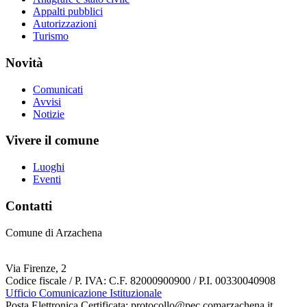
Appalti pubblici
Autorizzazioni
Turismo
Novità
Comunicati
Avvisi
Notizie
Vivere il comune
Luoghi
Eventi
Contatti
Comune di Arzachena
Via Firenze, 2
Codice fiscale / P. IVA: C.F. 82000900900 / P.I. 00330040908
Ufficio Comunicazione Istituzionale
Posta Elettronica Certificata: protocollo@pec.comarzachena.it