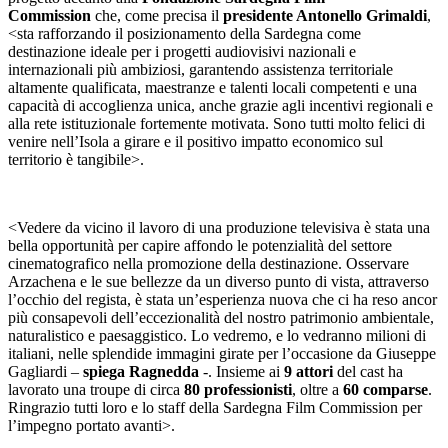
Commission
che, come precisa il
presidente Antonello Grimaldi
,
<sta rafforzando il posizionamento della Sardegna come
destinazione ideale per i progetti audiovisivi nazionali e
internazionali più ambiziosi, garantendo assistenza territoriale
altamente qualificata, maestranze e talenti locali competenti e una
capacità di accoglienza unica, anche grazie agli incentivi regionali e
alla rete istituzionale fortemente motivata. Sono tutti molto felici di
venire nell’Isola a girare e il positivo impatto economico sul
territorio è tangibile>.
<Vedere da vicino il lavoro di una produzione televisiva è stata una
bella opportunità per capire affondo le potenzialità del settore
cinematografico nella promozione della destinazione. Osservare
Arzachena e le sue bellezze da un diverso punto di vista, attraverso
l’occhio del regista, è stata un’esperienza nuova che ci ha reso ancor
più consapevoli dell’eccezionalità del nostro patrimonio ambientale,
naturalistico e paesaggistico. Lo vedremo, e lo vedranno milioni di
italiani, nelle splendide immagini girate per l’occasione da Giuseppe
Gagliardi –
spiega Ragnedda
-. Insieme ai
9
attori
del cast ha
lavorato una troupe di circa
80 professionisti
, oltre a
60 comparse
.
Ringrazio tutti loro e lo staff della Sardegna Film Commission per
l’impegno portato avanti>.