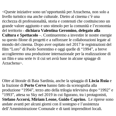
<Queste iniziative sono un’opportunità per Arzachena, non solo a
livello turistico ma anche culturale. Dietro al cinema c’è una
ricchezza di professionalità, storia e contenuti che costituiscono un
grande valore aggiunto e uno stimolo per la comunità e l’economia
del territorio -
dichiara Valentina Geromino, delegato alla
Cultura e Spettacolo
–. Continueremo a investire le nostre energie
su questo filone di progetti e a rafforzare le collaborazioni legate al
mondo del cinema. Dopo aver ospitato nel 2017 le registrazioni del
film “Loro” di Paolo Sorrentino e oggi quelle di “1994”, a breve
accoglieremo una produzione internazionale per la realizzazione di
un film e una serie tv il cui set avrà base in alcune spiagge di
Arzachena>.
Oltre al litorale di Baia Sardinia, anche la spiaggia di
Liscia Ruia
e
la frazione di
Porto Cervo
hanno fatto da scenografia alla
produzione “1994”, terzo atto della trilogia televisiva dopo “1992” e
“1993”, attesa su Sky nel 2019 in cui figurano, tra i protagonisti,
Stefano Accorsi, Miriam Leone, Guido Caprino.
Le riprese sono
andate avanti per alcuni giorni con il sostegno e l’assistenza
dell’Amministrazione Comunale e di tanti imprenditori locali.