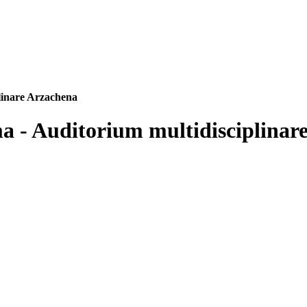
plinare Arzachena
ma - Auditorium multidisciplinar