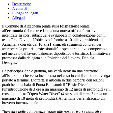
Descrizione
A cura di
Luoghi collegati
Allegati
Il Comune di Arzachena punta sulla
formazione
legata
all’
economia del mare
e lancia una nuova offerta formativa
incentrata su corsi subacquei e sviluppata in collaborazione con il
team Orso Diving. L'obiettivo è fornire a 10 allievi, residenti ad
Arzachena con età dai
16 ai 21 anni
, gli strumenti concreti per
accrescere la propria professionalità e spendere nuove competenze
nel mercato del lavoro balneare, diportistico e turistico. L’iniziativa è
promossa dalla delegata alle Politiche del Lavoro, Daniela
Desogus.
La partecipazione è gratuita, ma verrà richiesta una cauzione
all’iscrizione che verrà incamerata nel caso in cui il corso non venga
portato a termine. L’offerta si articola in due percorsi con lezioni
pratiche nella baia di Punta Battistoni: il "Basic Diver"
(un'introduzione di 3 ore a un massimo di 12 metri di profondità) e il
corso completo "Open Water Diver" (4 sessioni di circa 3 ore a un
massimo di 18 metri di profondità). Al termine verrà rilasciato un
brevetto internazionale.
"Investire nelle competenze legate alle nostre risorse naturali è