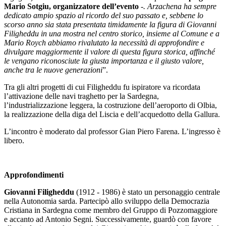
Mario Sotgiu, organizzatore dell’evento
-. Arzachena ha sempre
dedicato ampio spazio al ricordo del suo passato e, sebbene lo
scorso anno sia stata presentata timidamente la figura di Giovanni
Filigheddu in una mostra nel centro storico, insieme al Comune e a
Mario Roych abbiamo rivalutato la necessità di approfondire e
divulgare maggiormente il valore di questa figura storica, affinché
le vengano riconosciute la giusta importanza e il giusto valore,
anche tra le nuove generazioni
”.
Tra gli altri progetti di cui Filigheddu fu ispiratore va ricordata
l’attivazione delle navi traghetto per la Sardegna,
l’industrializzazione leggera, la costruzione dell’aeroporto di Olbia,
la realizzazione della diga del Liscia e dell’acquedotto della Gallura.
L’incontro è moderato dal professor Gian Piero Farena. L’ingresso è
libero.
Approfondimenti
Giovanni Filigheddu
(1912 - 1986) è stato un personaggio centrale
nella Autonomia sarda. Partecipò allo sviluppo della Democrazia
Cristiana in Sardegna come membro del Gruppo di Pozzomaggiore
e accanto ad Antonio Segni. Successivamente, guardò con favore