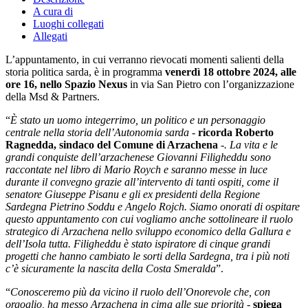
A cura di
Luoghi collegati
Allegati
L’appuntamento, in cui verranno rievocati momenti salienti della
storia politica sarda, è in programma
venerdì 18 ottobre 2024, alle
ore 16, nello Spazio Nexus
in via San Pietro con l’organizzazione
della Msd & Partners.
“
È stato un uomo integerrimo, un politico e un personaggio
centrale nella storia dell’Autonomia sarda -
ricorda Roberto
Ragnedda, sindaco del Comune di Arzachena
-. La vita e le
grandi conquiste dell’arzachenese Giovanni Filigheddu sono
raccontate nel libro di Mario Roych e saranno messe in luce
durante il convegno grazie all’intervento di tanti ospiti, come il
senatore Giuseppe Pisanu e gli ex presidenti della Regione
Sardegna Pietrino Soddu e Angelo Rojch. Siamo onorati di ospitare
questo appuntamento con cui vogliamo anche sottolineare il ruolo
strategico di Arzachena nello sviluppo economico della Gallura e
dell’Isola tutta. Filigheddu è stato ispiratore di cinque grandi
progetti che hanno cambiato le sorti della Sardegna, tra i più noti
c’è sicuramente la nascita della Costa Smeralda
”.
“
Conosceremo più da vicino il ruolo dell’Onorevole che, con
orgoglio, ha messo Arzachena in cima alle sue priorità
-
spiega