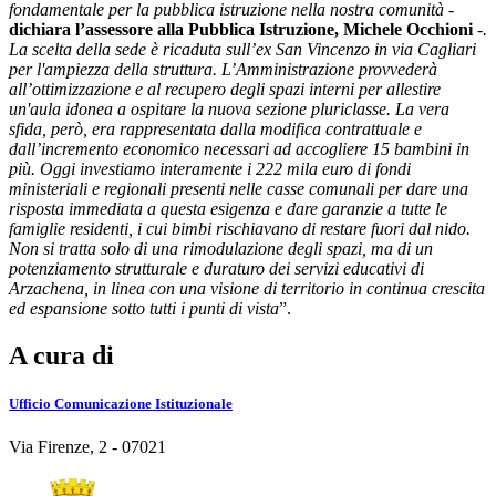
fondamentale per la pubblica istruzione nella nostra comunità -
dichiara l’assessore alla Pubblica Istruzione, Michele Occhioni
-.
La scelta della sede è ricaduta sull’ex San Vincenzo in via Cagliari
per l'ampiezza della struttura. L’Amministrazione provvederà
all’ottimizzazione e al recupero degli spazi interni per allestire
un'aula idonea a ospitare la nuova sezione pluriclasse. La vera
sfida, però, era rappresentata dalla modifica contrattuale e
dall’incremento economico necessari ad accogliere 15 bambini in
più. Oggi investiamo interamente i 222 mila euro di fondi
ministeriali e regionali presenti nelle casse comunali per dare una
risposta immediata a questa esigenza e dare garanzie a tutte le
famiglie residenti, i cui bimbi rischiavano di restare fuori dal nido.
Non si tratta solo di una rimodulazione degli spazi, ma di un
potenziamento strutturale e duraturo dei servizi educativi di
Arzachena, in linea con una visione di territorio in continua crescita
ed espansione sotto tutti i punti di vista
”.
A cura di
Ufficio Comunicazione Istituzionale
Via Firenze, 2 - 07021