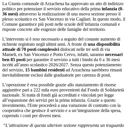
La Giunta comunale di Arzachena ha approvato un atto di indirizzo
politico per potenziare il servizio educativo della prima
infanzia (0-
36 mesi)
attraverso la realizzazione di una nuova sezione presso il
plesso scolastico ex San Vincenzo in via Cagliari. In questo modo, il
Comune garantisce più posti nelle scuole dell’infanzia comunali e
risposte concrete alle esigenze delle famiglie del territorio.
L’intervento si è reso necessario a seguito del costante aumento di
richieste registrato negli ultimi anni. A fronte di
una disponibilità
attuale di 70 posti complessivi
dislocati nelle tre sedi di via
Mameli, ex San Vincenzo e Porto Cervo, infatti, saranno
necessari
ben 85 posti
per garantire il servizio a tutti i bimbi da 0 a 36 mesi
iscritti all’anno scolastico 2026/2027. Senza questo potenziamento
del servizio,
15 bambini residenti
ad Arzachena sarebbero rimasti
inevitabilmente esclusi dalle graduatorie per carenza di posti.
L’operazione è resa possibile grazie allo stanziamento di risorse
aggiuntive pari a 222 mila euro provenienti dal Fondo di Solidarietà
nazionale. Si tratta di fondi già accreditati e vincolati per legge
all’espansione dei servizi per la prima infanzia. Grazie a questo
investimento, l'Ente procederà a una variazione di contratto con la
cooperativa che gestisce il servizio e a un’integrazione della spesa,
coprendo i costi per diversi mesi.
“
L’attivazione di questa ulteriore sezione rappresenta un traguardo