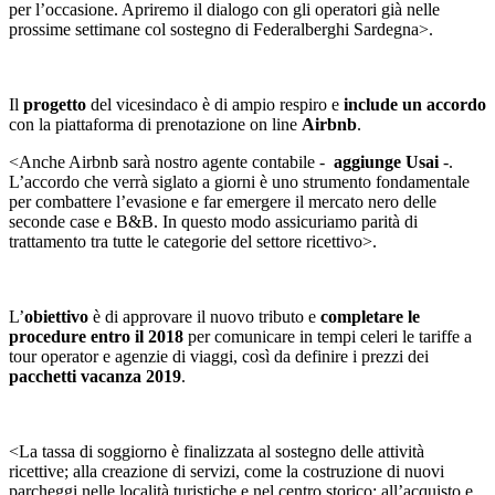
per l’occasione. Apriremo il dialogo con gli operatori già nelle
prossime settimane col sostegno di Federalberghi Sardegna>.
Il
progetto
del vicesindaco è di ampio respiro e
include
un accordo
con la piattaforma di prenotazione on line
Airbnb
.
<Anche Airbnb sarà nostro agente contabile -
aggiunge Usai
-.
L’accordo che verrà siglato a giorni è uno strumento fondamentale
per combattere l’evasione e far emergere il mercato nero delle
seconde case e B&B. In questo modo assicuriamo parità di
trattamento tra tutte le categorie del settore ricettivo>.
L’
obiettivo
è di approvare il nuovo tributo e
completare le
procedure entro il 2018
per comunicare in tempi celeri le tariffe a
tour operator e agenzie di viaggi, così da definire i prezzi dei
pacchetti vacanza
2019
.
<La tassa di soggiorno è finalizzata al sostegno delle attività
ricettive; alla creazione di servizi, come la costruzione di nuovi
parcheggi nelle località turistiche e nel centro storico; all’acquisto e