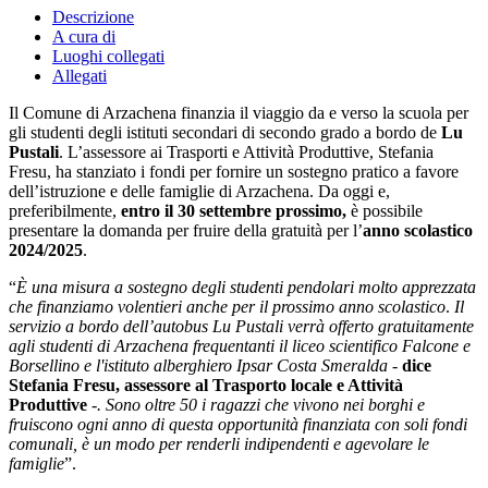
Descrizione
A cura di
Luoghi collegati
Allegati
Il Comune di Arzachena finanzia il viaggio da e verso la scuola per
gli studenti degli istituti secondari di secondo grado a bordo de
Lu
Pustali
. L’assessore ai Trasporti e Attività Produttive, Stefania
Fresu, ha stanziato i fondi per fornire un sostegno pratico a favore
dell’istruzione e delle famiglie di Arzachena. Da oggi e,
preferibilmente,
entro il 30 settembre prossimo,
è possibile
presentare la domanda per fruire della gratuità per l’
anno scolastico
2024/2025
.
“
È una misura a sostegno degli studenti pendolari molto apprezzata
che
finanziamo
volentieri anche per il prossimo anno scolastico
.
Il
servizio a bordo dell’autobus Lu Pustali verrà offerto gratuitamente
agli studenti di Arzachena frequentanti il liceo scientifico Falcone e
Borsellino e l'istituto alberghiero Ipsar Costa Smeralda -
dice
Stefania Fresu, assessore al Trasporto locale e Attività
Produttive
-. Sono oltre 50 i ragazzi che vivono nei borghi e
fruiscono ogni anno di questa opportunità finanziata con soli fondi
comunali, è un modo per renderli indipendenti e agevolare le
famiglie
”.