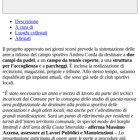
Descrizione
A cura di
Luoghi collegati
Allegati
Il progetto approvato nei giorni scorsi prevede la sistemazione delle
aree a ridosso del campo sportivo Andrea Corda da destinare a
due
campi da padel
, a un
campo da tennis coperto
, a una
struttura
per
l’accoglienza
e a
parcheggi
. È inclusa la realizzazione di
recinzioni, magazzini, pergole e tribune. Allo stesso tempo, saranno
riqualificati gli impianti attuali, che sono già sede di club sportivi
locali.
“
È stato necessario un anno e mezzo di lavoro da parte dei tecnici
incaricati dal Comune per la consegna dello studio di questa nuova
area polifunzionale da destinare alla pratica sportiva delle
associazioni e degli atleti locali, ma anche per l’allestimento di
grandi manifestazioni. Sarà un punto di riferimento per residenti e
turisti dell’intero territorio comunale, in special modo dei borghi
limitrofi e dell’area della Costa Smeralda -
afferma Massimo
Azzena, assessore ai Lavori Pubblici e Manutenzioni
-. La
progettazione anticipata di opere apre le porte a procedure più