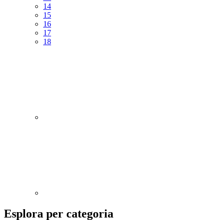
14
15
16
17
18
Esplora per categoria