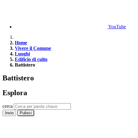
YouTube
Home
Vivere il Comune
Luoghi
Edificio di culto
Battistero
Battistero
Esplora
cerca
Invio
Pulisci