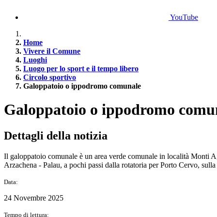
YouTube
Home
Vivere il Comune
Luoghi
Luogo per lo sport e il tempo libero
Circolo sportivo
Galoppatoio o ippodromo comunale
Galoppatoio o ippodromo comu
Dettagli della notizia
Il galoppatoio comunale è un area verde comunale in località Monti Agu
Arzachena - Palau, a pochi passi dalla rotatoria per Porto Cervo, sulla
Data:
24 Novembre 2025
Tempo di lettura: