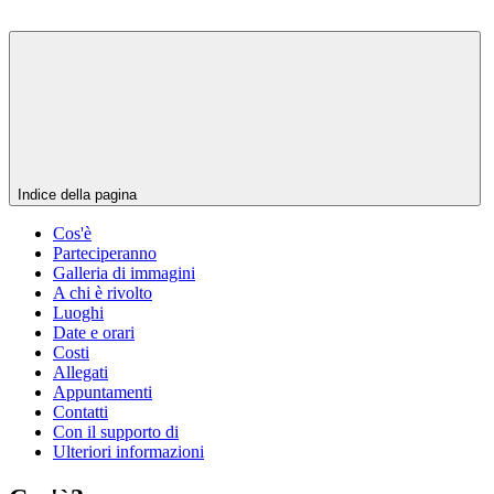
Indice della pagina
Cos'è
Parteciperanno
Galleria di immagini
A chi è rivolto
Luoghi
Date e orari
Costi
Allegati
Appuntamenti
Contatti
Con il supporto di
Ulteriori informazioni