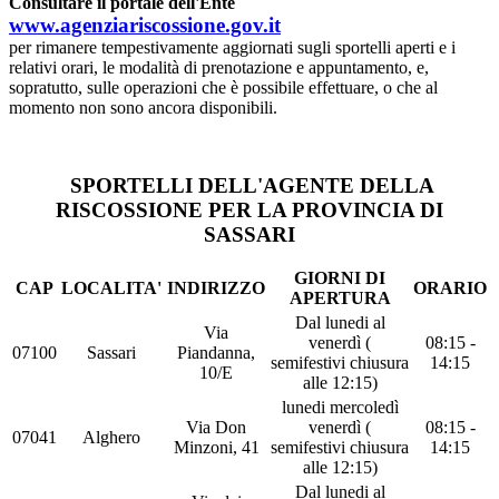
Consultare il portale dell'Ente
www.agenziariscossione.gov.it
per rimanere tempestivamente aggiornati sugli sportelli aperti e i
relativi orari, le modalità di prenotazione e appuntamento, e,
sopratutto, sulle operazioni che è possibile effettuare, o che al
momento non sono ancora disponibili.
SPORTELLI DELL'AGENTE DELLA
RISCOSSIONE PER LA PROVINCIA DI
SASSARI
GIORNI DI
CAP
LOCALITA'
INDIRIZZO
ORARIO
APERTURA
Dal lunedi al
Via
venerdì (
08:15 -
07100
Sassari
Piandanna,
semifestivi chiusura
14:15
10/E
alle 12:15)
lunedi mercoledì
Via Don
venerdì (
08:15 -
07041
Alghero
Minzoni, 41
semifestivi chiusura
14:15
alle 12:15)
Dal lunedi al