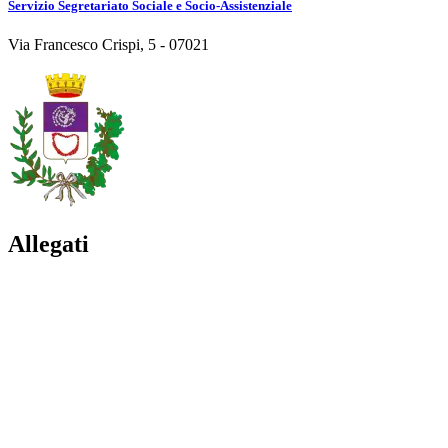
Servizio Segretariato Sociale e Socio-Assistenziale
Via Francesco Crispi, 5 - 07021
Allegati