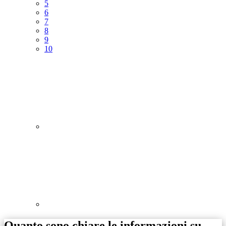
5
6
7
8
9
10
Quanto sono chiare le informazioni su