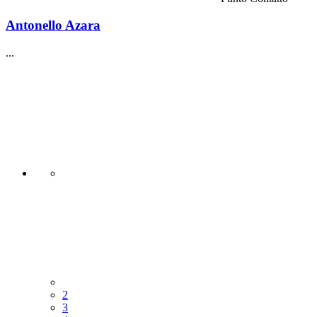
Antonello Azara
...
2
3