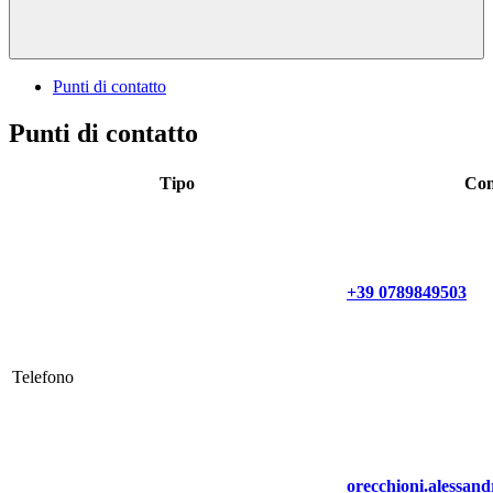
Punti di contatto
Punti di contatto
Tipo
Con
+39 0789849503
Telefono
orecchioni.alessan