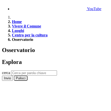
YouTube
Home
Vivere il Comune
Luoghi
Centro per la cultura
Osservatorio
Osservatorio
Esplora
cerca
Invio
Pulisci